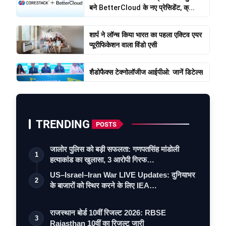
बने BetterCloud के नए प्रेसिडेंट, क्...
शार्प ने लॉन्च किया भारत का पहला एक्टिव एयर
प्यूरीफिकेशन वाला विंडो एसी
शैडोफैक्स टेक्नोलॉजीज आईपीओ: जानें डिटेल्स
TRENDING
POSTS
जालोर पुलिस को बड़ी सफलता: गणपतसिंह मांडोली
1
हत्याकांड का खुलासा, 3 आरोपी गिरफ…
US–Israel–Iran War LIVE Updates: दुनियाभर
2
के बाजारों को स्थिर करने के लिए IEA…
राजस्थान बोर्ड 10वीं रिजल्ट 2026: RBSE
3
Rajasthan 10वीं का रिजल्ट जारी