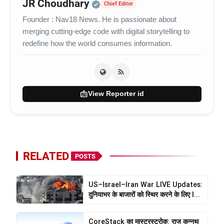
Official | Verified Expert 
JR Choudhary
Chief Editor
Founder : Nav18 News. He is passionate about
merging cutting-edge code with digital storytelling to
redefine how the world consumes information.
badge
View Reporter id
RELATED
POSTS
US–Israel–Iran War LIVE Updates:
दुनियाभर के बाजारों को स्थिर करने के लिए I...
CoreStack का मास्टरस्ट्रोक: राज कुन्नथ