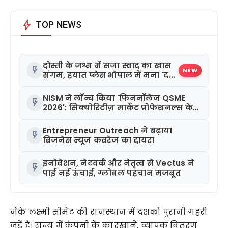
bolt
TOP NEWS
दोस्ती के जश्न में सजा स्वाद का खास
flash_on
NEW
संगम, हयात प्लेस भोपाल में मना 'द
फ्रेंडशिप फीस्ट'
NISM ने लॉन्च किया 'फिननॉलेज QSME
flash_on
2026': सिक्योरिटीज़ मार्केट प्रोफेशनल्स के
लिए खास क्विज़
Entrepreneur Outreach ने बढ़ाया
flash_on
बिजनेस न्यूज कवरेज का दायरा
इनोवेशन, नेटवर्क और नेतृत्व से Vectus ने
flash_on
पाई नई ऊंचाई, ग्लोबल पहचान मजबूत
जेके लक्ष्मी सीमेंट की राजस्थान में दशकों पुरानी गहरी 
जड़ें हैं। राज्य में कंपनी के कारखाने, व्यापक वितरण 