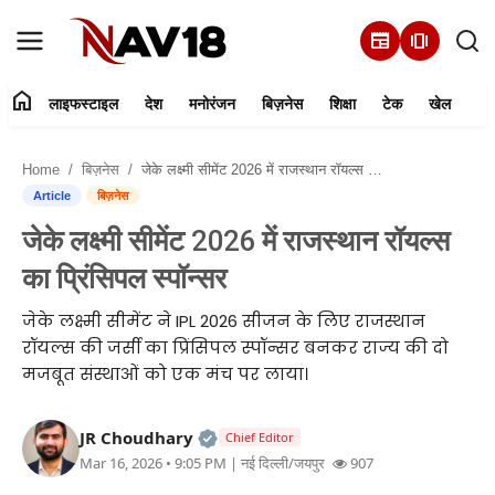
newspaper
amp_stories
home
लाइफस्टाइल
देश
मनोरंजन
बिज़नेस
शिक्षा
टेक
खेल
Home
Home
बिज़नेस
जेके लक्ष्मी सीमेंट 2026 में राजस्थान रॉयल्स का प्रिंसिपल स्पॉन्सर
लाइफस्टाइल
Article
बिज़नेस
जेके लक्ष्मी सीमेंट 2026 में राजस्थान रॉयल्स
देश
का प्रिंसिपल स्पॉन्सर
मनोरंजन
जेके लक्ष्मी सीमेंट ने IPL 2026 सीजन के लिए राजस्थान
रॉयल्स की जर्सी का प्रिंसिपल स्पॉन्सर बनकर राज्य की दो
बिज़नेस
मजबूत संस्थाओं को एक मंच पर लाया।
हमारे बारे में
Official | Verified Expert • 05 Au
JR Choudhary
Chief Editor
Mar 16, 2026 • 9:05 PM
| नई दिल्ली/जयपुर
907
शिक्षा