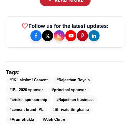
expand_more
READ MORE
favorite
Follow us for the latest updates:
Tags:
#JK Lakshmi Cement
#Rajasthan Royals
#IPL 2026 sponsor
#principal sponsor
#cricket sponsorship
#Rajasthan business
#cement brand IPL
#Shrivats Singhania
#Arun Shukla
#Alok Chitre