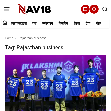
newspaper
amp_stories
home
लाइफस्टाइल
देश
मनोरंजन
बिज़नेस
शिक्षा
टेक
खेल
Home
Home
Rajasthan business
लाइफस्टाइल
Tag: Rajasthan business
देश
मनोरंजन
बिज़नेस
हमारे बारे में
शिक्षा