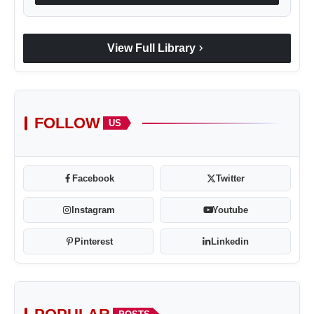
chevron_right
View Full Library
FOLLOW
US
Facebook
Twitter
Instagram
Youtube
Pinterest
Linkedin