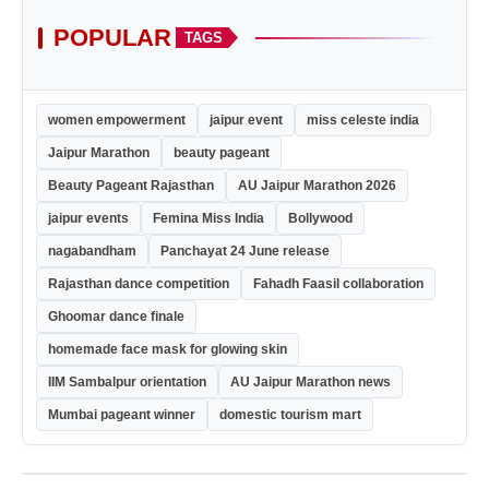
POPULAR
TAGS
women empowerment
jaipur event
miss celeste india
Jaipur Marathon
beauty pageant
Beauty Pageant Rajasthan
AU Jaipur Marathon 2026
jaipur events
Femina Miss India
Bollywood
nagabandham
Panchayat 24 June release
Rajasthan dance competition
Fahadh Faasil collaboration
Ghoomar dance finale
homemade face mask for glowing skin
IIM Sambalpur orientation
AU Jaipur Marathon news
Mumbai pageant winner
domestic tourism mart