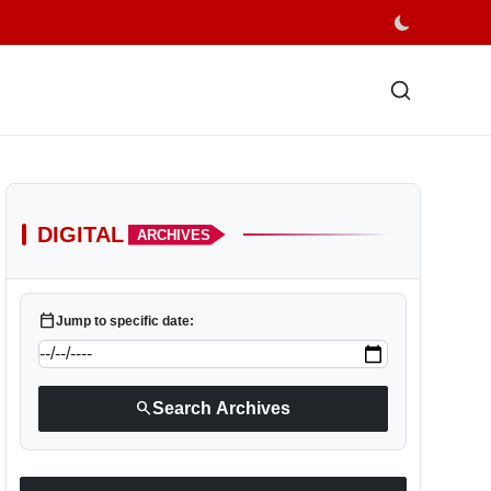
DIGITAL
ARCHIVES
calendar_today
Jump to specific date:
search
Search Archives