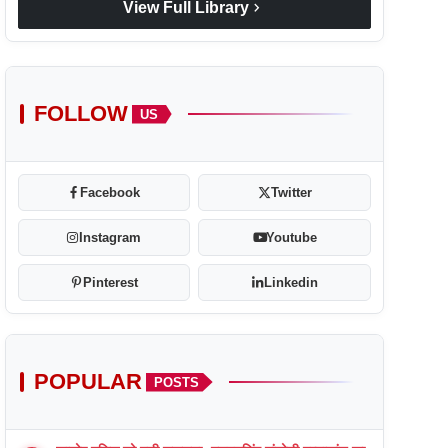
chevron_right
View Full Library
FOLLOW
US
Facebook
Twitter
Instagram
Youtube
Pinterest
Linkedin
POPULAR
POSTS