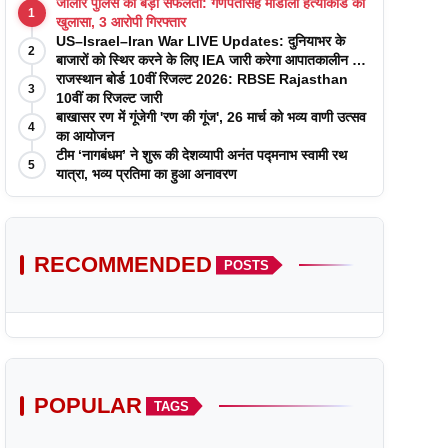
जालोर पुलिस को बड़ी सफलता: गणपतसिंह मांडोली हत्याकांड का
1
खुलासा, 3 आरोपी गिरफ्तार
US–Israel–Iran War LIVE Updates: दुनियाभर के
2
बाजारों को स्थिर करने के लिए IEA जारी करेगा आपातकालीन तेल
रिजर्व
राजस्थान बोर्ड 10वीं रिजल्ट 2026: RBSE Rajasthan
3
10वीं का रिजल्ट जारी
बाखासर रण में गूंजेगी 'रण की गूंज', 26 मार्च को भव्य वाणी उत्सव
4
का आयोजन
टीम ‘नागबंधम’ ने शुरू की देशव्यापी अनंत पद्मनाभ स्वामी रथ
5
यात्रा, भव्य प्रतिमा का हुआ अनावरण
RECOMMENDED
POSTS
POPULAR
TAGS