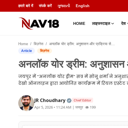
हमारे बारे में
संपर्क करें
ગુજરાતી
English
HOME
लाइफस्टाइल
देश
Home
Home
बिज़नेस
अनलॉक योर ड्रीम: अनुशासन और प्रक्रिया से मिलेगी सफलता
लाइफस्टाइल
Article
बिज़नेस
अनलॉक योर ड्रीम: अनुशासन औ
देश
जयपुर में “अनलॉक योर ड्रीम” सत्र में सोनू शर्मा ने अन
मनोरंजन
देखो ऑनलाइन द्वारा आयोजित कार्यक्रम में रियल एस्टेट व
बिज़नेस
Official | Verified Expert
JR Choudhary
Chief Editor
हमारे बारे में
Apr 5, 2026 • 11:24 AM
| जयपुर
199
शिक्षा