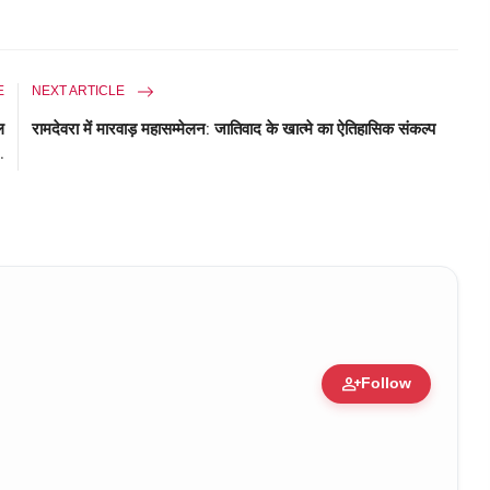
E
NEXT ARTICLE
ल
रामदेवरा में मारवाड़ महासम्मेलन: जातिवाद के खात्मे का ऐतिहासिक संकल्प
.
person_add
Follow
pert • 05 Aug, 2014