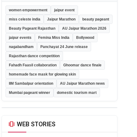
women empowerment
jaipur event
miss celeste india
Jaipur Marathon
beauty pageant
Beauty Pageant Rajasthan
AU Jaipur Marathon 2026
jaipur events
Femina Miss India
Bollywood
nagabandham
Panchayat 24 June release
Rajasthan dance competition
Fahadh Faasil collaboration
Ghoomar dance finale
homemade face mask for glowing skin
IIM Sambalpur orientation
AU Jaipur Marathon news
Mumbai pageant winner
domestic tourism mart
amp_stories
WEB STORIES