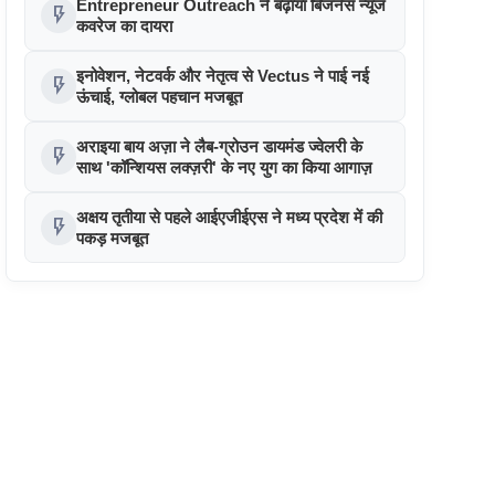
Entrepreneur Outreach ने बढ़ाया बिजनेस न्यूज
flash_on
कवरेज का दायरा
इनोवेशन, नेटवर्क और नेतृत्व से Vectus ने पाई नई
flash_on
ऊंचाई, ग्लोबल पहचान मजबूत
अराइया बाय अज़ा ने लैब-ग्रोउन डायमंड ज्वेलरी के
flash_on
साथ 'कॉन्शियस लक्ज़री' के नए युग का किया आगाज़
अक्षय तृतीया से पहले आईएजीईएस ने मध्य प्रदेश में की
flash_on
पकड़ मजबूत