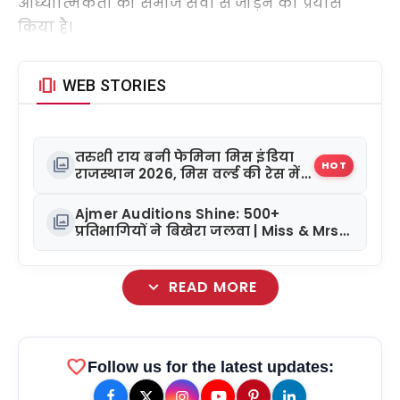
आध्यात्मिकता को समाज सेवा से जोड़ने का प्रयास
किया है।
amp_stories
WEB STORIES
तरुशी राय बनी फेमिना मिस इंडिया
photo_library
HOT
राजस्थान 2026, मिस वर्ल्ड की रेस में
बढ़ाया कदम
Ajmer Auditions Shine: 500+
photo_library
प्रतिभागियों ने बिखेरा जलवा | Miss & Mrs
Rajasthan Glamour 2026
expand_more
READ MORE
favorite
Follow us for the latest updates: