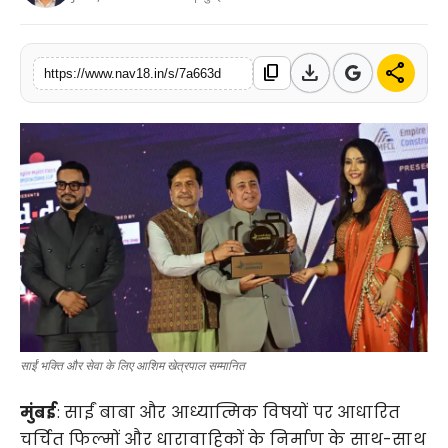
टेक
download
share
content_copy
खेल
https://www.nav18.in/s/7a663d
संपर्क करें
साईं भक्ति और सेवा के लिए आशिम खेत्रपाल सम्मानित
मुंबई
: साईं बाबा और आध्यात्मिक विषयों पर आधारित
चर्चित फिल्मों और धारावाहिकों के निर्माण के साथ-साथ