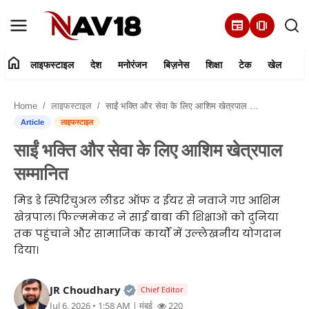
newspaper
amp_stories
home
लाइफस्टाइल
देश
मनोरंजन
बिज़नेस
शिक्षा
टेक
खेल
Home
Home
लाइफस्टाइल
साईं भक्ति और सेवा के लिए आशिम खेत्रपाल सम्मानित
लाइफस्टाइल
Article
लाइफस्टाइल
साईं भक्ति और सेवा के लिए आशिम खेत्रपाल
देश
सम्मानित
मनोरंजन
मिड डे स्पिरिचुअल लीडर ऑफ द ईयर से नवाजे गए आशिम
खेत्रपाल। फिल्ममेकर ने साईं बाबा की शिक्षाओं को दुनिया
बिज़नेस
तक पहुंचाने और सामाजिक कार्यों में उल्लेखनीय योगदान
दिया।
हमारे बारे में
Official | Verified Expert • 05 Au
JR Choudhary
Chief Editor
शिक्षा
Jul 6, 2026 • 1:58 AM
| मुंबई
220