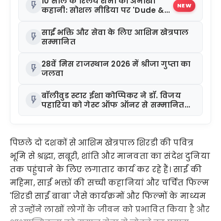
10 साल के रिलय शर्मा की अनोखी
flash_on
NEW
कहानी: सोशल मीडिया पर 'Dude &
Daddy' से छाए
साईं भक्ति और सेवा के लिए आशिम खेत्रपाल
flash_on
सम्मानित
28वें मिस राजस्थान 2026 में श्रीजा गुप्ता का
flash_on
जलवा
बॉलीवुड स्टार ईशा कोप्पिकर ने डॉ. विजय
flash_on
पहारिया को गेस्ट ऑफ ऑनर से सम्मानित
किया
पिछले दो दशकों से आशिम खेत्रपाल शिरडी की पवित्र
भूमि से श्रद्धा, सबूरी, शांति और मानवता का संदेश दुनिया
तक पहुंचाने के लिए लगातार कार्य कर रहे हैं। साईं की
महिमा, साईं भक्तों की सच्ची कहानियां और चर्चित फिल्म
'शिरडी साईं बाबा' जैसे कार्यक्रमों और फिल्मों के माध्यम
से उन्होंने लाखों लोगों के जीवन को प्रभावित किया है और