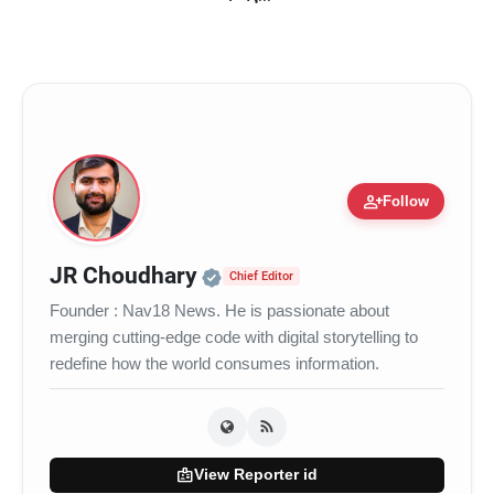
person_add
Follow
Official | Verified Expert 
JR Choudhary
Chief Editor
Founder : Nav18 News. He is passionate about
merging cutting-edge code with digital storytelling to
redefine how the world consumes information.
badge
View Reporter id