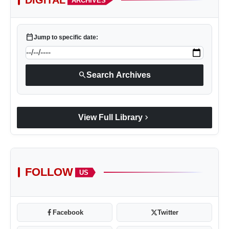
DIGITAL
ARCHIVES
calendar_today
Jump to specific date:
search
Search Archives
chevron_right
View Full Library
FOLLOW
US
Facebook
Twitter