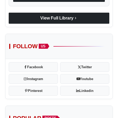
chevron_right
View Full Library
FOLLOW
US
Facebook
Twitter
Instagram
Youtube
Pinterest
Linkedin