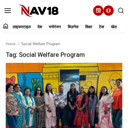
newspaper
amp_stories
home
लाइफस्टाइल
देश
मनोरंजन
बिज़नेस
शिक्षा
टेक
खेल
Home
Home
Social Welfare Program
लाइफस्टाइल
Tag: Social Welfare Program
देश
मनोरंजन
बिज़नेस
हमारे बारे में
शिक्षा