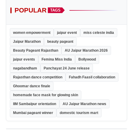
POPULAR
TAGS
women empowerment
jaipur event
miss celeste india
Jaipur Marathon
beauty pageant
Beauty Pageant Rajasthan
AU Jaipur Marathon 2026
jaipur events
Femina Miss India
Bollywood
nagabandham
Panchayat 24 June release
Rajasthan dance competition
Fahadh Faasil collaboration
Ghoomar dance finale
homemade face mask for glowing skin
IIM Sambalpur orientation
AU Jaipur Marathon news
Mumbai pageant winner
domestic tourism mart