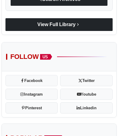
chevron_right
View Full Library
FOLLOW
US
Facebook
Twitter
Instagram
Youtube
Pinterest
Linkedin