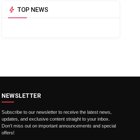
bolt
TOP NEWS
NEWSLETTER
Subscribe to our newsletter to receive the latest news,
updates, and exclusive content straight to your inbox.
Don't miss out on important announcements and special
offers!