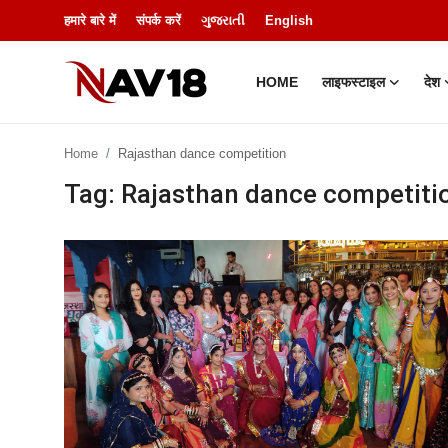
हमारे बारे में
संपर्क करें
ગુજરાતી
English
HOME
लाइफस्टाइल
देश
Home
Home
Rajasthan dance competition
लाइफस्टाइल
Tag: Rajasthan dance competiti
देश
मनोरंजन
बिज़नेस
हमारे बारे में
शिक्षा