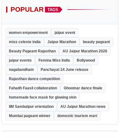
POPULAR
TAGS
women empowerment
jaipur event
miss celeste india
Jaipur Marathon
beauty pageant
Beauty Pageant Rajasthan
AU Jaipur Marathon 2026
jaipur events
Femina Miss India
Bollywood
nagabandham
Panchayat 24 June release
Rajasthan dance competition
Fahadh Faasil collaboration
Ghoomar dance finale
homemade face mask for glowing skin
IIM Sambalpur orientation
AU Jaipur Marathon news
Mumbai pageant winner
domestic tourism mart