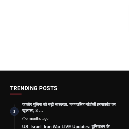
TRENDING POSTS
जालोर पुलिस को बड़ी सफलता: गणपतसिंह मांडोली हत्याकांड का
खुलासा, 3 …
1
5 months ago
US–Israel–Iran War LIVE Updates: दुनियाभर के