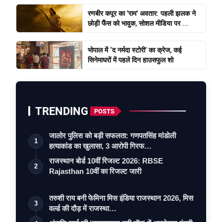
रणबीर कपूर का 'राम' अवतार: पहली झलक ने
छोड़ी फैंस को भावुक, सोशल मीडिया पर ...
भोपाल में ‘द नर्मदा स्टोरी’ का क्रेज, कई
सिनेमाघरों में पहले दिन हाउसफुल शो
TRENDING
POSTS
जालोर पुलिस को बड़ी सफलता: गणपतसिंह मांडोली
1
हत्याकांड का खुलासा, 3 आरोपी गिरफ…
राजस्थान बोर्ड 10वीं रिजल्ट 2026: RBSE
2
Rajasthan 10वीं का रिजल्ट जारी
तरुशी राय बनी फेमिना मिस इंडिया राजस्थान 2026, मिस
3
वर्ल्ड की दौड़ में राजस्था…