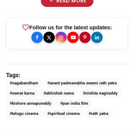
expand_more
READ MORE
favorite
Follow us for the latest updates:
Tags:
#nagabandham
#anant padmanabha swami rath yatra
#veerat karna
#abhishek nama
#nishita nagireddy
#kishore annapureddy
#pan india film
#telugu cinema
#spiritual cinema
#rath yatra