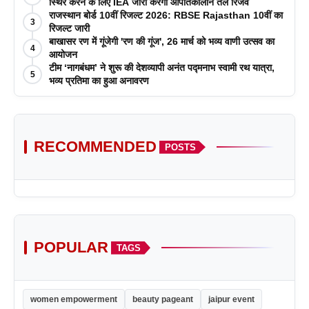
स्थिर करने के लिए IEA जारी करेगा आपातकालीन तेल रिजर्व
राजस्थान बोर्ड 10वीं रिजल्ट 2026: RBSE Rajasthan 10वीं का
3
रिजल्ट जारी
बाखासर रण में गूंजेगी 'रण की गूंज', 26 मार्च को भव्य वाणी उत्सव का
4
आयोजन
टीम ‘नागबंधम’ ने शुरू की देशव्यापी अनंत पद्मनाभ स्वामी रथ यात्रा,
5
भव्य प्रतिमा का हुआ अनावरण
RECOMMENDED
POSTS
POPULAR
TAGS
women empowerment
beauty pageant
jaipur event