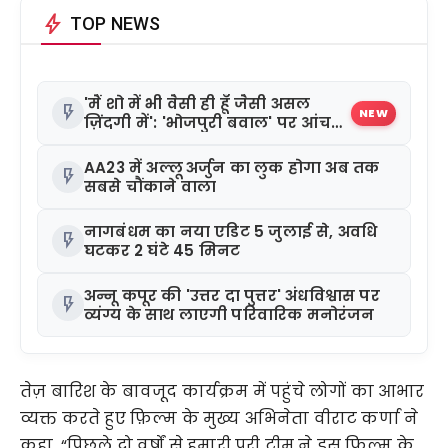
bolt
TOP NEWS
'मैं शो में भी वैसी ही हूँ जैसी असल
flash_on
NEW
ज़िंदगी में': 'भोजपुरी बवाल' पर आंचल
दुबे का बेबाक बयान
AA23 में अल्लू अर्जुन का लुक होगा अब तक
flash_on
सबसे चौंकाने वाला
नागबंधम का नया एडिट 5 जुलाई से, अवधि
flash_on
घटकर 2 घंटे 45 मिनट
अन्नू कपूर की 'उत्तर दा पुत्तर' अंधविश्वास पर
flash_on
व्यंग्य के साथ लाएगी परिवारिक मनोरंजन
तेज़ बारिश के बावजूद कार्यक्रम में पहुंचे लोगों का आभार
व्यक्त करते हुए फ़िल्म के मुख्य अभिनेता वीराट कर्णा ने
कहा, “पिछले दो वर्षों से हमारी पूरी टीम ने इस फ़िल्म के