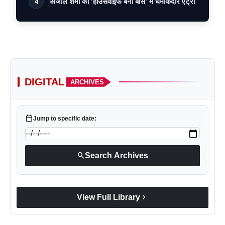
अंजलि शर्मा की 'हाउसवाइफ बनी बॉस' में धमाकेदार एंट्री
4
DIGITAL
ARCHIVES
calendar_today
Jump to specific date:
search
Search Archives
chevron_right
View Full Library