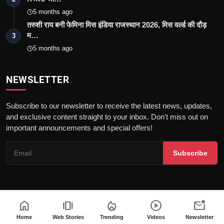
5 months ago
तरुशी राय बनी फेमिना मिस इंडिया राजस्थान 2026, मिस वर्ल्ड की दौड़
म…
3
5 months ago
NEWSLETTER
Subscribe to our newsletter to receive the latest news, updates,
and exclusive content straight to your inbox. Don't miss out on
important announcements and special offers!
Subscribe
home
amp_stories
local_fire_department
play_circle
mark_email_unread
© 2026 Nav 18 Hindi | All rights reserved. |
Dev By
FWS
नियम और शर्तें
गोपनीयता नीति
कानूनी जानकारी
फैक्ट चेकिंग पॉलिसी
Home
Web Stories
Trending
Videos
Newsletter