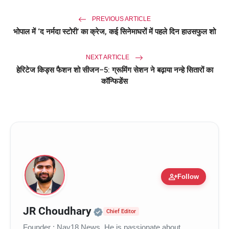
PREVIOUS ARTICLE
भोपाल में ‘द नर्मदा स्टोरी’ का क्रेज, कई सिनेमाघरों में पहले दिन हाउसफुल शो
NEXT ARTICLE
हेरिटेज किड्स फैशन शो सीजन–5: ग्रूमिंग सेशन ने बढ़ाया नन्हे सितारों का
कॉन्फिडेंस
person_add
Follow
Official | Verified Expert 
JR Choudhary
Chief Editor
Founder : Nav18 News. He is passionate about