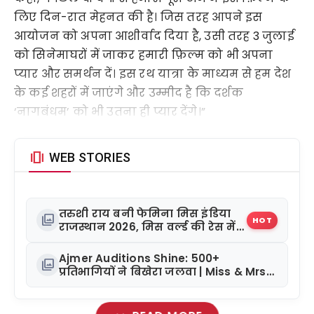
लिए दिन-रात मेहनत की है। जिस तरह आपने इस
आयोजन को अपना आशीर्वाद दिया है, उसी तरह 3 जुलाई
को सिनेमाघरों में जाकर हमारी फ़िल्म को भी अपना
प्यार और समर्थन दें। इस रथ यात्रा के माध्यम से हम देश
के कई शहरों में जाएंगे और उम्मीद है कि दर्शक
‘नागबंधम’ को भी उतना ही प्यार देंगे।”
amp_stories
WEB STORIES
तरुशी राय बनी फेमिना मिस इंडिया
photo_library
HOT
राजस्थान 2026, मिस वर्ल्ड की रेस में
बढ़ाया कदम
Ajmer Auditions Shine: 500+
photo_library
प्रतिभागियों ने बिखेरा जलवा | Miss & Mrs
Rajasthan Glamour 2026