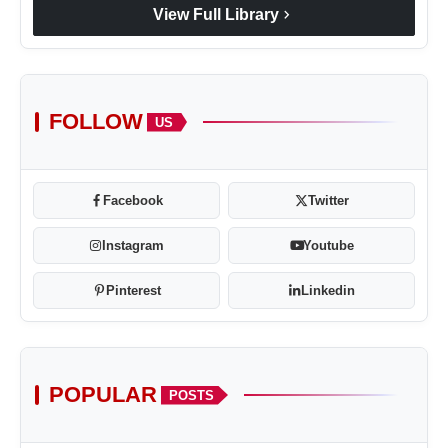
chevron_right
View Full Library
FOLLOW
US
Facebook
Twitter
Instagram
Youtube
Pinterest
Linkedin
POPULAR
POSTS