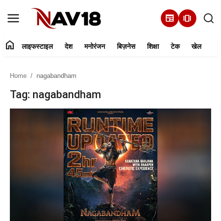
newspaper
amp_stories
home
लाइफस्टाइल
देश
मनोरंजन
बिज़नेस
शिक्षा
टेक
खेल
Home
Home
nagabandham
लाइफस्टाइल
Tag: nagabandham
देश
मनोरंजन
बिज़नेस
हमारे बारे में
शिक्षा