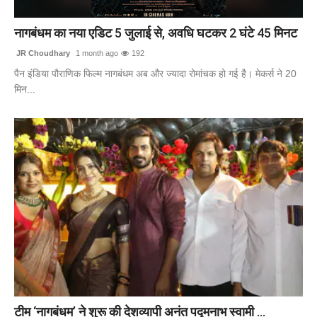
टेक
नागबंधम का नया एडिट 5 जुलाई से, अवधि घटकर 2 घंटे 45 मिनट
खेल
JR Choudhary
1 month ago
192
पैन इंडिया पौराणिक फिल्म नागबंधम अब और ज्यादा रोमांचक हो गई है। मेकर्स ने 20
संपर्क करें
मिन...
टीम ‘नागबंधम’ ने शुरू की देशव्यापी अनंत पद्मनाभ स्वामी ...