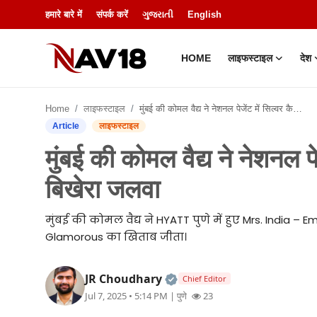
हमारे बारे में
संपर्क करें
ગુજરાતી
English
HOME
लाइफस्टाइल
देश
Home
Home
लाइफस्टाइल
मुंबई की कोमल वैद्य ने नेशनल पेजेंट में सिल्वर कैटेगरी जीतकर बिखेरा जलवा
लाइफस्टाइल
Article
लाइफस्टाइल
मुंबई की कोमल वैद्य ने नेशनल प
देश
बिखेरा जलवा
मनोरंजन
मुंबई की कोमल वैद्य ने HYATT पुणे में हुए Mrs. India –
बिज़नेस
Glamorous का खिताब जीता।
हमारे बारे में
Official | Verified Expert
JR Choudhary
Chief Editor
Jul 7, 2025 • 5:14 PM
| पुणे
23
शिक्षा