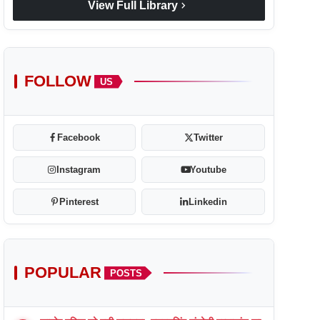
chevron_right
View Full Library
FOLLOW
US
Facebook
Twitter
Instagram
Youtube
Pinterest
Linkedin
POPULAR
POSTS