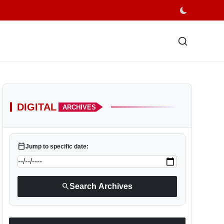
DIGITAL
ARCHIVES
calendar_today
Jump to specific date:
search
Search Archives