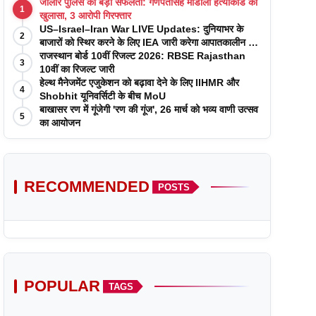
जालोर पुलिस को बड़ी सफलता: गणपतसिंह मांडोली हत्याकांड का
1
खुलासा, 3 आरोपी गिरफ्तार
US–Israel–Iran War LIVE Updates: दुनियाभर के
2
बाजारों को स्थिर करने के लिए IEA जारी करेगा आपातकालीन तेल
रिजर्व
राजस्थान बोर्ड 10वीं रिजल्ट 2026: RBSE Rajasthan
3
10वीं का रिजल्ट जारी
हेल्थ मैनेजमेंट एजुकेशन को बढ़ावा देने के लिए IIHMR और
4
Shobhit यूनिवर्सिटी के बीच MoU
बाखासर रण में गूंजेगी 'रण की गूंज', 26 मार्च को भव्य वाणी उत्सव
5
का आयोजन
RECOMMENDED
POSTS
POPULAR
TAGS