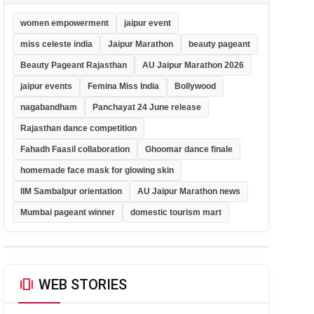
women empowerment
jaipur event
miss celeste india
Jaipur Marathon
beauty pageant
Beauty Pageant Rajasthan
AU Jaipur Marathon 2026
jaipur events
Femina Miss India
Bollywood
nagabandham
Panchayat 24 June release
Rajasthan dance competition
Fahadh Faasil collaboration
Ghoomar dance finale
homemade face mask for glowing skin
IIM Sambalpur orientation
AU Jaipur Marathon news
Mumbai pageant winner
domestic tourism mart
amp_stories
WEB STORIES