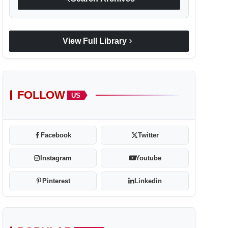
chevron_right
View Full Library
FOLLOW
US
Facebook
Twitter
Instagram
Youtube
Pinterest
Linkedin