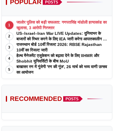
POPULAR
POSTS
जालोर पुलिस को बड़ी सफलता: गणपतसिंह मांडोली हत्याकांड का
1
खुलासा, 3 आरोपी गिरफ्तार
US–Israel–Iran War LIVE Updates: दुनियाभर के
2
बाजारों को स्थिर करने के लिए IEA जारी करेगा आपातकालीन तेल
रिजर्व
राजस्थान बोर्ड 10वीं रिजल्ट 2026: RBSE Rajasthan
3
10वीं का रिजल्ट जारी
हेल्थ मैनेजमेंट एजुकेशन को बढ़ावा देने के लिए IIHMR और
4
Shobhit यूनिवर्सिटी के बीच MoU
बाखासर रण में गूंजेगी 'रण की गूंज', 26 मार्च को भव्य वाणी उत्सव
5
का आयोजन
RECOMMENDED
POSTS