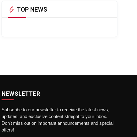
bolt
TOP NEWS
NEWSLETTER
Subscribe to our newsletter to receive the latest news,
updates, and exclusive content straight to your inbox.
Don't miss out on important announcements and special
offers!