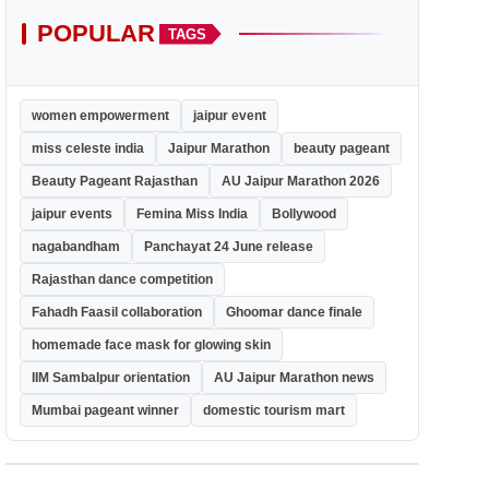
POPULAR
TAGS
women empowerment
jaipur event
miss celeste india
Jaipur Marathon
beauty pageant
Beauty Pageant Rajasthan
AU Jaipur Marathon 2026
jaipur events
Femina Miss India
Bollywood
nagabandham
Panchayat 24 June release
Rajasthan dance competition
Fahadh Faasil collaboration
Ghoomar dance finale
homemade face mask for glowing skin
IIM Sambalpur orientation
AU Jaipur Marathon news
Mumbai pageant winner
domestic tourism mart