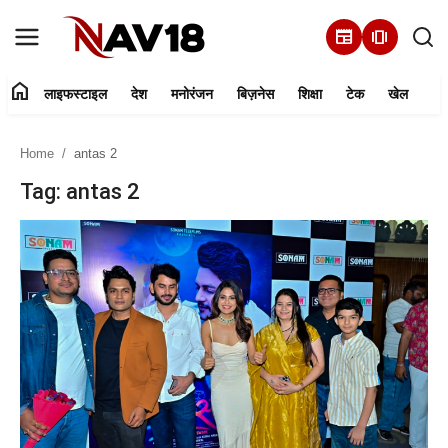
newspaper
amp_stories
home
लाइफस्टाइल
देश
मनोरंजन
बिज़नेस
शिक्षा
टेक
खेल
Home
Home
antas 2
लाइफस्टाइल
Tag: antas 2
देश
मनोरंजन
बिज़नेस
हमारे बारे में
शिक्षा