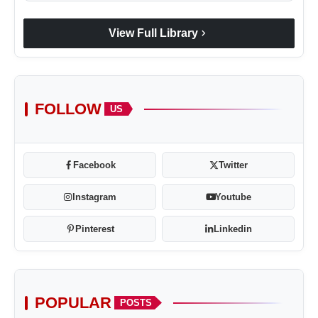
chevron_right
View Full Library
FOLLOW
US
Facebook
Twitter
Instagram
Youtube
Pinterest
Linkedin
POPULAR
POSTS