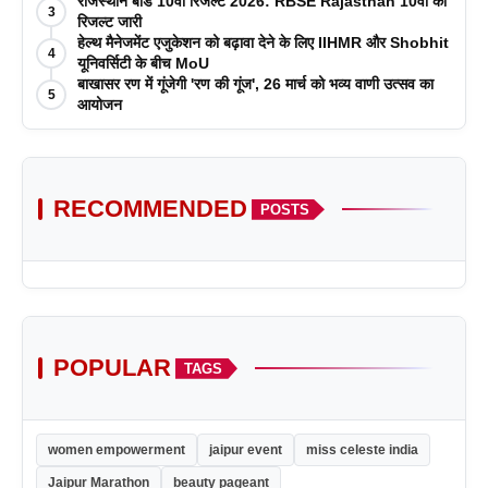
राजस्थान बोर्ड 10वीं रिजल्ट 2026: RBSE Rajasthan 10वीं का
3
रिजल्ट जारी
हेल्थ मैनेजमेंट एजुकेशन को बढ़ावा देने के लिए IIHMR और Shobhit
4
यूनिवर्सिटी के बीच MoU
बाखासर रण में गूंजेगी 'रण की गूंज', 26 मार्च को भव्य वाणी उत्सव का
5
आयोजन
RECOMMENDED
POSTS
POPULAR
TAGS
women empowerment
jaipur event
miss celeste india
Jaipur Marathon
beauty pageant