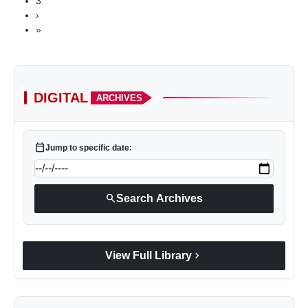
3
›
»
DIGITAL
ARCHIVES
calendar_today
Jump to specific date:
search
Search Archives
chevron_right
View Full Library