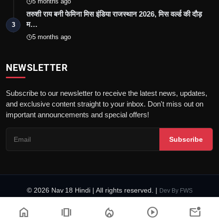
5 months ago
तरुशी राय बनी फेमिना मिस इंडिया राजस्थान 2026, मिस वर्ल्ड की दौड़
म…
3
5 months ago
NEWSLETTER
Subscribe to our newsletter to receive the latest news, updates,
and exclusive content straight to your inbox. Don't miss out on
important announcements and special offers!
Subscribe
© 2026 Nav 18 Hindi | All rights reserved. |
Dev By
FWS
नियम और शर्तें
गोपनीयता नीति
कानूनी जानकारी
फैक्ट चेकिंग पॉलिसी
home
amp_stories
local_fire_department
play_circle
mark_email_unread
डिजिटल समाचार वेबसाइटों के लिए आचार संहिता