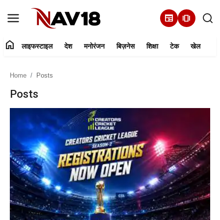
newspaper
amp_stories
home
लाइफस्टाइल
देश
मनोरंजन
बिज़नेस
शिक्षा
टेक
खेल
Home
Home
Posts
लाइफस्टाइल
Posts
देश
मनोरंजन
बिज़नेस
हमारे बारे में
शिक्षा