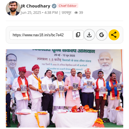
Official | Verified Expert • 05 Au
JR Choudhary
Chief Editor
टेक
Jun 25, 2025 • 4:38 PM
| उदयपुर
39
खेल
download
share
content_copy
संपर्क करें
https://www.nav18.in/s/bc7e42