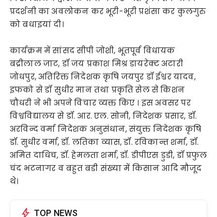
प्रदर्शनी का अवलोकन कर भूरी-भूरी प्रशंसा कर कुलगुरु
को बधाइयां दी।
कार्यक्रम में सांसद सीपी जोशी, भूतपूर्व विधायक
बद्रीलाल जाट, डॉ जय प्रकाश मिश्र डायरेक्ट अटारी
जोधपुर, अतिरिक्त निदेशक कृषि जयपुर डॉ ईश्वर यादव,
इफको से डॉ सुधीर मान तथा प्रकृति सेल से किशन
चौधरी ने भी अपने विचार व्यक्त किए । इस अवसर पर
विश्वविद्यालय से डॉ. आर. एल. सोनी, निदेशक प्रसार, डॉ.
अरविन्द वर्मा निदेशक अनुसंधान, संयुक्त निदेशक कृषि
डॉ. सुधीर वर्मा, डॉ. लतिका व्यास, डॉ. रविकान्त शर्मा, डॉ.
अमित दाधिच, डॉ. हेमलता शर्मा, डॉ. डीपीएस डुडी, डॉ प्रफुल
चंद भटनागर व बहुत बडी संख्या में किसान आदि मौजूद
थे।
bolt
TOP NEWS