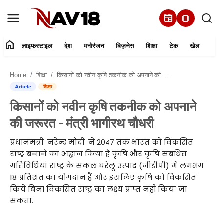
newspaper
amp_stories
home
लाइफस्टाइल
देश
मनोरंजन
बिज़नेस
शिक्षा
टेक
खेल
Home
Home
शिक्षा
किसानों को नवीन कृषि तकनीक को अपनाने की जरूरत - मंत्री भागीरथ चौधरी
लाइफस्टाइल
Article
शिक्षा
किसानों को नवीन कृषि तकनीक को अपनाने
देश
की जरूरत - मंत्री भागीरथ चौधरी
मनोरंजन
प्रधानमंत्री नरेन्द्र मोदी ने 2047 तक भारत को विकसित
राष्ट्र बनाने का आह्वान किया है कृषि और कृषि संबंधित
बिज़नेस
गतिविधियां राष्ट्र के सकल घरेलू उत्पाद (जीडीपी) में लगभग
18 प्रतिशत का योगदान हैं और इसलिए कृषि को विकसित
हमारे बारे में
किये बिना विकसित राष्ट्र का लक्ष्य प्राप्त नहीं किया जा
सकता.
शिक्षा