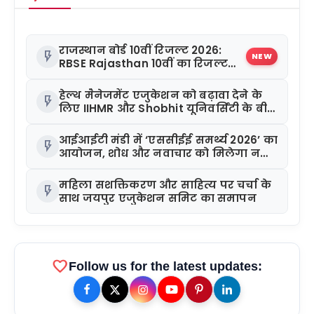
राजस्थान बोर्ड 10वीं रिजल्ट 2026:
flash_on
NEW
RBSE Rajasthan 10वीं का रिजल्ट
जारी
हेल्थ मैनेजमेंट एजुकेशन को बढ़ावा देने के
flash_on
लिए IIHMR और Shobhit यूनिवर्सिटी के बीच
MoU
आईआईटी मंडी में ‘एससीईई समर्थ्य 2026’ का
flash_on
आयोजन, शोध और नवाचार को मिलेगा नया
मंच
महिला सशक्तिकरण और साहित्य पर चर्चा के
flash_on
साथ जयपुर एजुकेशन समिट का समापन
favorite
Follow us for the latest updates: