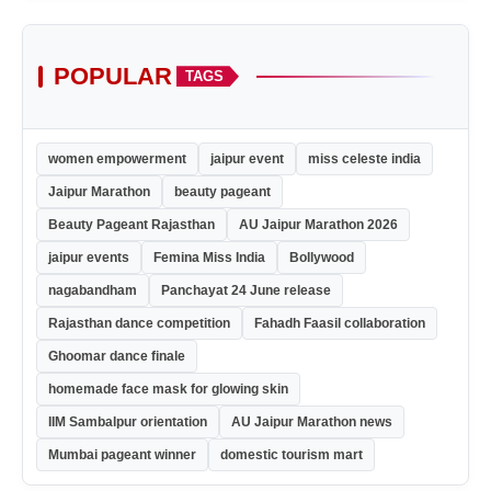
POPULAR
TAGS
women empowerment
jaipur event
miss celeste india
Jaipur Marathon
beauty pageant
Beauty Pageant Rajasthan
AU Jaipur Marathon 2026
jaipur events
Femina Miss India
Bollywood
nagabandham
Panchayat 24 June release
Rajasthan dance competition
Fahadh Faasil collaboration
Ghoomar dance finale
homemade face mask for glowing skin
IIM Sambalpur orientation
AU Jaipur Marathon news
Mumbai pageant winner
domestic tourism mart