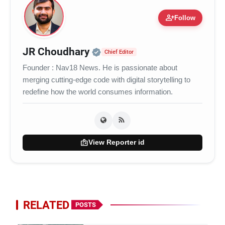
person_add
Follow
Official | Verified Expert 
JR Choudhary
Chief Editor
Founder : Nav18 News. He is passionate about
merging cutting-edge code with digital storytelling to
redefine how the world consumes information.
badge
View Reporter id
RELATED
POSTS