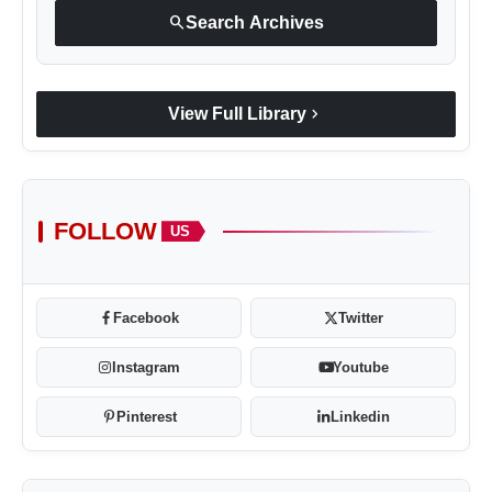
search
Search Archives
chevron_right
View Full Library
FOLLOW
US
Facebook
Twitter
Instagram
Youtube
Pinterest
Linkedin