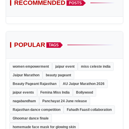
RECOMMENDED
POSTS
POPULAR
TAGS
women empowerment
jaipur event
miss celeste india
Jaipur Marathon
beauty pageant
Beauty Pageant Rajasthan
AU Jaipur Marathon 2026
jaipur events
Femina Miss India
Bollywood
nagabandham
Panchayat 24 June release
Rajasthan dance competition
Fahadh Faasil collaboration
Ghoomar dance finale
homemade face mask for glowing skin