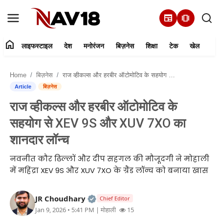
newspaper
amp_stories
home
लाइफस्टाइल
देश
मनोरंजन
बिज़नेस
शिक्षा
टेक
खेल
Home
Home
बिज़नेस
राज व्हीकल्स और हरबीर ऑटोमोटिव के सहयोग से XEV 9S और XUV 7XO का शानदार लॉन्च
लाइफस्टाइल
Article
बिज़नेस
राज व्हीकल्स और हरबीर ऑटोमोटिव के
देश
सहयोग से XEV 9S और XUV 7XO का
मनोरंजन
शानदार लॉन्च
नवनीत कौर ढिल्लों और दीप सहगल की मौजूदगी ने मोहाली
बिज़नेस
में महिंद्रा XEV 9S और XUV 7XO के ग्रैंड लॉन्च को बनाया खास
हमारे बारे में
Official | Verified Expert • 05 Au
JR Choudhary
Chief Editor
शिक्षा
Jan 9, 2026 • 5:41 PM
| मोहाली
15