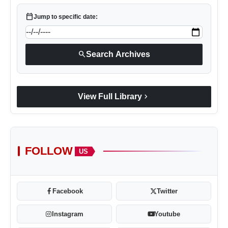
calendar_today
Jump to specific date:
search
Search Archives
chevron_right
View Full Library
FOLLOW
US
Facebook
Twitter
Instagram
Youtube