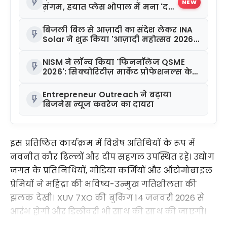
flash_on
NEW
संगम, हयात प्लेस भोपाल में मना 'द
फ्रेंडशिप फीस्ट'
बिजली बिल से आज़ादी का संदेश लेकर INA
flash_on
Solar ने शुरू किया 'आज़ादी महोत्सव 2026'
अभियान
NISM ने लॉन्च किया 'फिननॉलेज QSME
flash_on
2026': सिक्योरिटीज़ मार्केट प्रोफेशनल्स के
लिए खास क्विज़
Entrepreneur Outreach ने बढ़ाया
flash_on
बिजनेस न्यूज कवरेज का दायरा
इस प्रतिष्ठित कार्यक्रम में विशेष अतिथियों के रूप में
नवनीत कौर ढिल्लों और दीप सहगल उपस्थित रहे। उद्योग
जगत के प्रतिनिधियों, मीडिया कर्मियों और ऑटोमोबाइल
प्रेमियों ने महिंद्रा की भविष्य-उन्मुख गतिशीलता की
झलक देखी। XUV 7XO की बुकिंग 14 जनवरी 2026 से
आरंभ होगी और डिलीवरी भी साथ की साथ की जाएगी।