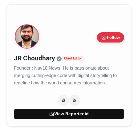
person_add
Follow
Official | Verified Expert 
JR Choudhary
Chief Editor
Founder : Nav18 News. He is passionate about
merging cutting-edge code with digital storytelling to
redefine how the world consumes information.
badge
View Reporter id